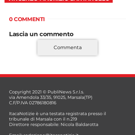
0 COMMENTI
Lascia un commento
Commenta
*
Copyright 2021 © PubliNews S.r.l.s.
via Amendola 33/35, 91025, Marsala(TP)
C.F/P.IVA 02786180816
ItacaNotizie è una testata registrata presso il
tribunale di Marsala con il n.219
Direttore responsabile: Nicola Baldarotta
*