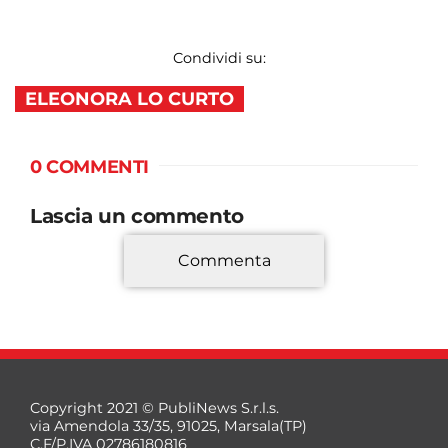
Condividi su:
ELEONORA LO CURTO
0 COMMENTI
Lascia un commento
Commenta
*
Copyright 2021 © PubliNews S.r.l.s.
via Amendola 33/35, 91025, Marsala(TP)
C.F/P.IVA 02786180816