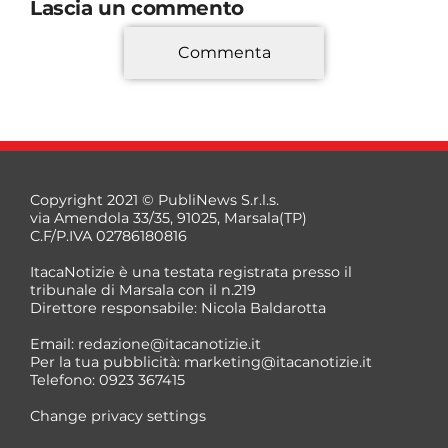
Lascia un commento
Commenta
*
Copyright 2021 © PubliNews S.r.l.s.
via Amendola 33/35, 91025, Marsala(TP)
C.F/P.IVA 02786180816
ItacaNotizie è una testata registrata presso il
tribunale di Marsala con il n.219
Direttore responsabile: Nicola Baldarotta
*
Email:
redazione@itacanotizie.it
*
Per la tua pubblicità:
marketing@itacanotizie.it
Telefono: 0923 367415
Change privacy settings