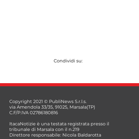
Condividi su:
Copyright 2021 © PubliNews S.r.l.s.
via Amendola 33/35, 91025, Marsala(TP)
C.F/P.IVA 02786180816
ItacaNotizie è una testata registrata presso il
tribunale di Marsala con il n.219
Direttore responsabile: Nicola Baldarotta