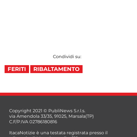
Condividi su:
FERITI
RIBALTAMENTO
Copyright 2021 © PubliNews S.r.l.s.
via Amendola 33/35, 91025, Marsala(TP)
C.F/P.IVA 02786180816
ItacaNotizie è una testata registrata presso il