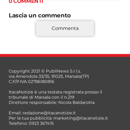
0 COMMENTI
Lascia un commento
Commenta
*
Copyright 2021 © PubliNews S.r.l.s.
via Amendola 33/35, 91025, Marsala(TP)
C.F/P.IVA 02786180816
ItacaNotizie è una testata registrata presso il
tribunale di Marsala con il n.219
Direttore responsabile: Nicola Baldarotta
*
Email:
redazione@itacanotizie.it
*
Per la tua pubblicità:
marketing@itacanotizie.it
Telefono: 0923 367415