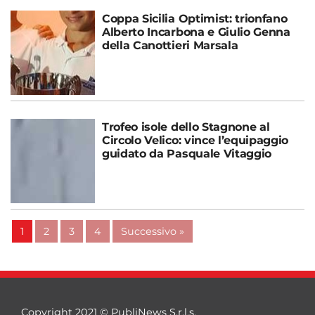
Coppa Sicilia Optimist: trionfano
Alberto Incarbona e Giulio Genna
della Canottieri Marsala
Trofeo isole dello Stagnone al
Circolo Velico: vince l’equipaggio
guidato da Pasquale Vitaggio
1
2
3
4
Successivo »
Copyright 2021 © PubliNews S.r.l.s.