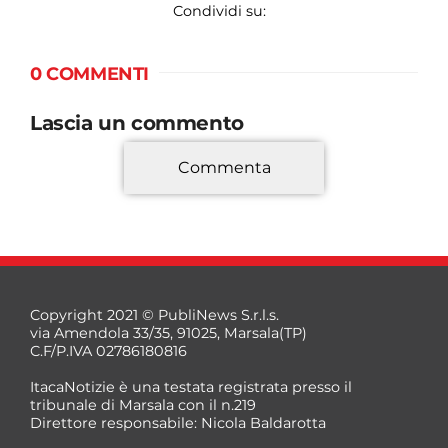
Condividi su:
0 COMMENTI
Lascia un commento
Commenta
*
Copyright 2021 © PubliNews S.r.l.s.
via Amendola 33/35, 91025, Marsala(TP)
C.F/P.IVA 02786180816
ItacaNotizie è una testata registrata presso il
tribunale di Marsala con il n.219
Direttore responsabile: Nicola Baldarotta
*