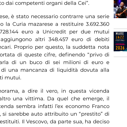
o dai competenti organi della Cei”.
ese, è stato necessario contrarre una serie
no la Curia mazarese a restituire 3.692.360
28.144 euro a Unicredit per due mutui
i aggiungono altri 348.457 euro di debiti
bancari. Proprio per questo, la suddetta nota
rtata di queste cifre, definendo “privo di
rla di un buco di sei milioni di euro e
o di una mancanza di liquidità dovuta alla
ti mutui.
norama, a dire il vero, in questa vicenda
tro una vittima. Da quel che emerge, il
cenda sembra infatti l’ex economo Franco
, si sarebbe auto attribuito un “prestito” di
stituiti. Il Vescovo, da parte sua, ha deciso