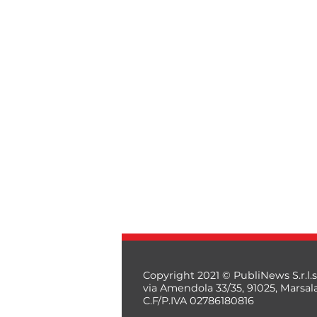
Copyright 2021 © PubliNews S.r.l.s
via Amendola 33/35, 91025, Marsal
C.F/P.IVA 02786180816