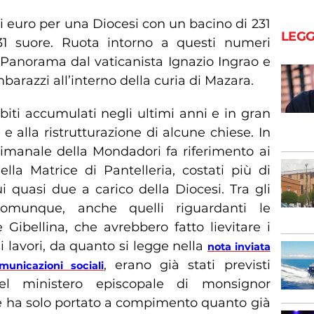
di euro per una Diocesi con un bacino di 231
LEGG
131 suore. Ruota intorno a questi numeri
u Panorama dal vaticanista Ignazio Ingrao e
arazzi all’interno della curia di Mazara.
biti accumulati negli ultimi anni e in gran
 e alla ristrutturazione di alcune chiese. In
ettimanale della Mondadori fa riferimento ai
ella Matrice di Pantelleria, costati più di
i quasi due a carico della Diocesi. Tra gli
comunque, anche quelli riguardanti le
Gibellina, che avrebbero fatto lievitare i
Tali lavori, da quanto si legge nella
nota inviata
, erano già stati previsti
municazioni sociali
 del ministero episcopale di monsignor
 ha solo portato a compimento quanto già