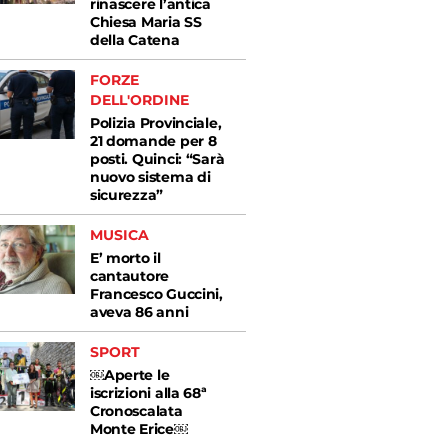
rinascere l’antica
Chiesa Maria SS
della Catena
FORZE
DELL'ORDINE
Polizia Provinciale,
21 domande per 8
posti. Quinci: “Sarà
nuovo sistema di
sicurezza”
MUSICA
E’ morto il
cantautore
Francesco Guccini,
aveva 86 anni
SPORT
￼Aperte le
iscrizioni alla 68ª
Cronoscalata
Monte Erice￼