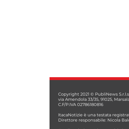
Copyright 2021 © PubliNews S.r.l.s
via Amendola 33/35, 91025, Marsal
C.F/P.IVA 02786180816
ItacaNotizie è una testata registrat
Direttore responsabile: Nicola Bal