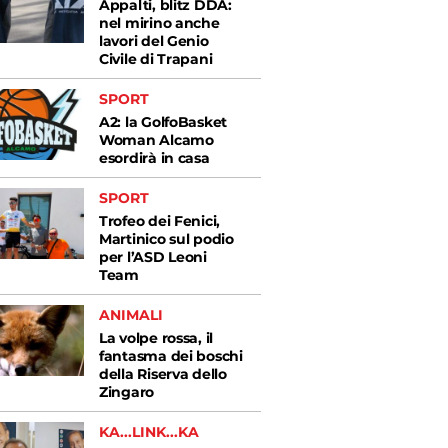
Appalti, blitz DDA:
nel mirino anche
lavori del Genio
Civile di Trapani
SPORT
A2: la GolfoBasket
Woman Alcamo
esordirà in casa
SPORT
Trofeo dei Fenici,
Martinico sul podio
per l’ASD Leoni
Team
ANIMALI
La volpe rossa, il
fantasma dei boschi
della Riserva dello
Zingaro
KA...LINK...KA