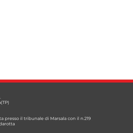
.
a(TP)
a presso il tribunale di Marsala con il n.219
darotta