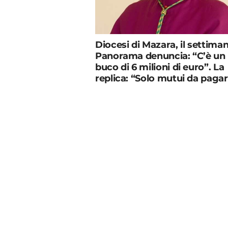
Diocesi di Mazara, il settima
Panorama denuncia: “C’è un
buco di 6 milioni di euro”. La
replica: “Solo mutui da paga