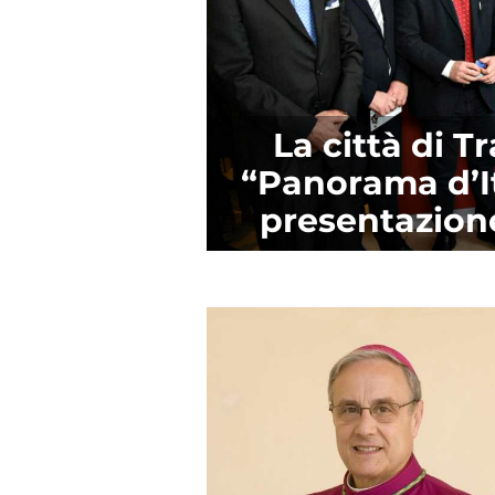
La città di T
“Panorama d’It
presentazione