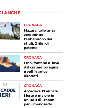
GI ANCHE
CRONACA
Mazara: tolleranza
zero contro
l’abbandono dei
rifiuti, 2 ritiri di
patente
CRONACA
Etna, fontana di lava
dal cratere voragine
e voli in arrivo
dirottati
CRONACA
Accadeva 10 anni fa.
Morte e malore in
un B&B di Trapani
per il monossido