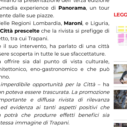
Milano la presentazione dell’ terza edizione
e&media experience di
Panorama
, un tour
LEGG
ente dalle sue piazze.
 delle Regioni Lombardia,
Maroni
, e Liguria,
 Città prescelte
che la rivista si prefigge di
to, tra cui Trapani.
e il suo intervento, ha parlato di una città
sere scoperta in tutte le sue sfaccettature.
ffrire sia dal punto di vista culturale,
rchitettonico, eno-gastronomico e che può
anno.
mperdibile opportunità per la Città
– ha
n poteva essere trascurata. La promozione
’importante e diffusa rivista di rilevanza
 ed evidenza ai tanti aspetti positivi che
n potrà che produrre effetti benefici sia
 stessa immagine di Trapani.