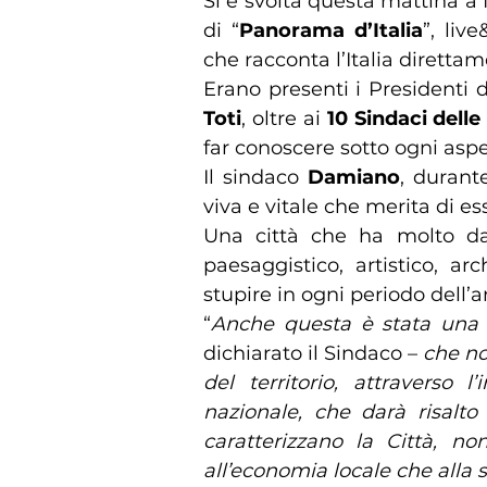
Si è svolta questa mattina a 
di “
Panorama d’Italia
”, liv
che racconta l’Italia direttam
Erano presenti i Presidenti
Toti
, oltre ai
10 Sindaci delle
far conoscere sotto ogni aspet
Il sindaco
Damiano
, durant
viva e vitale che merita di es
Una città che ha molto da o
paesaggistico, artistico, a
stupire in ogni periodo dell’
“
Anche questa è stata una i
dichiarato il Sindaco –
che no
del territorio, attraverso l
nazionale, che darà risalto
caratterizzano la Città, no
all’economia locale che alla