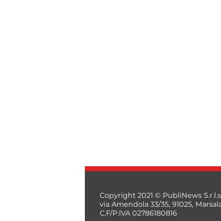
Copyright 2021 © PubliNews S.r.l.s
via Amendola 33/35, 91025, Marsal
C.F/P.IVA 02786180816