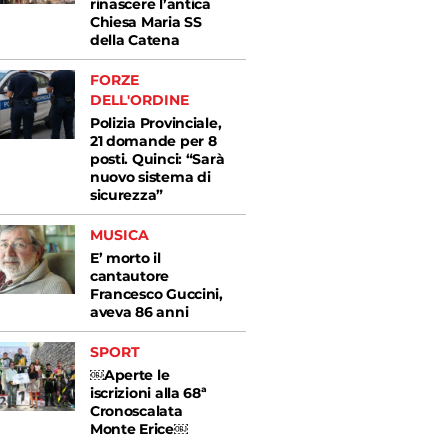
rinascere l’antica
Chiesa Maria SS
della Catena
FORZE
DELL'ORDINE
Polizia Provinciale,
21 domande per 8
posti. Quinci: “Sarà
nuovo sistema di
sicurezza”
MUSICA
E’ morto il
cantautore
Francesco Guccini,
aveva 86 anni
SPORT
￼Aperte le
iscrizioni alla 68ª
Cronoscalata
Monte Erice￼