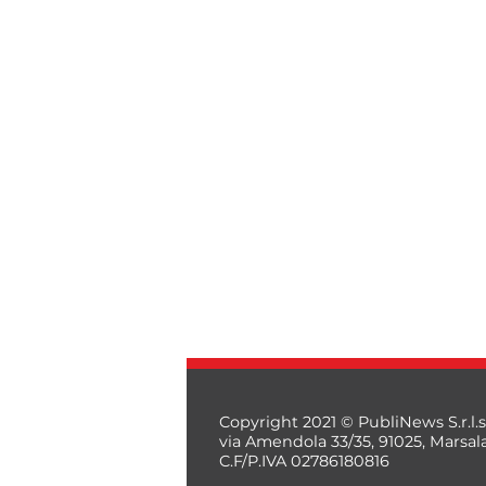
Copyright 2021 © PubliNews S.r.l.s
via Amendola 33/35, 91025, Marsal
C.F/P.IVA 02786180816