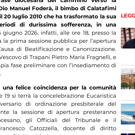
 fase diocesana del cammino verso la
 Dio Manuel Foderà, il bimbo di Calatafimi
LEGG
il 20 luglio 2010 che ha trasformato la sua
eriodi di durissima sofferenza, in una
giugno 2026, infatti, alle ore 18, presso la
rà la prima sessione pubblica per l’apertura
 Causa di Beatificazione e Canonizzazione.
Vescovo di Trapani Pietro Maria Fragnelli, e
pia fase preliminare con l’insediamento di
.
 una felice coincidenza per la comunità
e 19 si terrà la concelebrazione Eucaristica
ersario di ordinazione presbiterale del
nte la sessione di apertura presteranno
esano, gli Officiali del Tribunale e il
rancesco Catozzella, docente di diritto