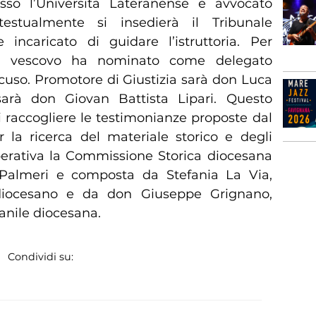
sso l’Università Lateranense e avvocato
stualmente si insedierà il Tribunale
 incaricato di guidare l’istruttoria. Per
il vescovo ha nominato come delegato
so. Promotore di Giustizia sarà don Luca
sarà don Giovan Battista Lipari. Questo
 raccogliere le testimonianze proposte dal
r la ricerca del materiale storico e degli
 operativa la Commissione Storica diocesana
 Palmeri e composta da Stefania La Via,
io diocesano e da don Giuseppe Grignano,
vanile diocesana.
Condividi su: