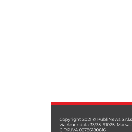
Copyright 2021 © PubliNews S.r.l.s
via Amendola 33/35, 91025, Marsal
C.F/P.IVA 02786180816