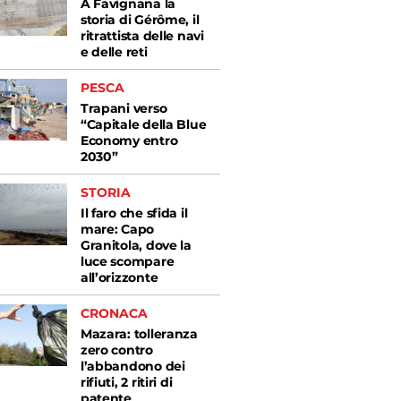
A Favignana la
storia di Gérôme, il
ritrattista delle navi
e delle reti
PESCA
Trapani verso
“Capitale della Blue
Economy entro
2030”
STORIA
Il faro che sfida il
mare: Capo
Granitola, dove la
luce scompare
all’orizzonte
CRONACA
Mazara: tolleranza
zero contro
l’abbandono dei
rifiuti, 2 ritiri di
patente