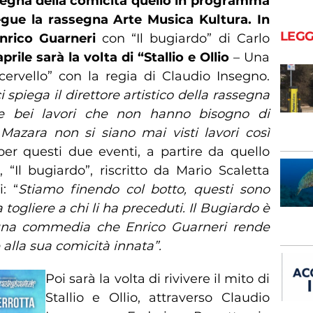
nsegna della comicità quello in programma
egue la rassegna Arte Musica Kultura. In
LEGG
nrico Guarneri
con “Il bugiardo” di Carlo
rile sarà la volta di “Stallio e Ollio
– Una
rvello” con la regia di Claudio Insegno.
 spiega il direttore artistico della rassegna
ue bei lavori che non hanno bisogno di
Mazara non si siano mai visti lavori così
er questi due eventi, a partire da quello
“Il bugiardo”, riscritto da Mario Scaletta
: “
Stiamo finendo col botto, questi sono
 togliere a chi li ha preceduti. Il Bugiardo è
 una commedia che Enrico Guarneri rende
alla sua comicità innata”.
Poi sarà la volta di rivivere il mito di
Stallio e Ollio, attraverso Claudio