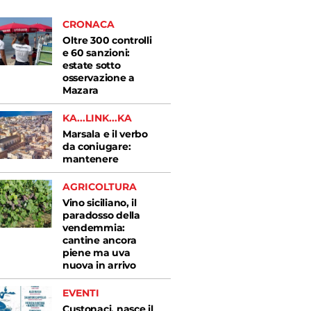
CRONACA
Oltre 300 controlli
e 60 sanzioni:
estate sotto
osservazione a
Mazara
KA...LINK...KA
Marsala e il verbo
da coniugare:
mantenere
AGRICOLTURA
Vino siciliano, il
paradosso della
vendemmia:
cantine ancora
piene ma uva
nuova in arrivo
EVENTI
Custonaci, nasce il