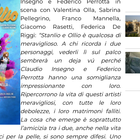
Insegno e Federico Perrotta in
scena con Valentina Olla, Sabrina
Pellegrino, Franco Mannella,
Giacomo Rasetti, Federica De
Riggi:
“Stanlio e Ollio è qualcosa di
meraviglioso. A chi ricorda i due
personaggi, vederli lì sul palco
sembrerà un deja vú perché
Claudio Insegno e Federico
Perrotta hanno una somiglianza
impressionante con loro.
Ripercorrono la vita di questi artisti
meravigliosi, con tutte le loro
debolezze, i loro matrimoni falliti.
La cosa che emerge è soprattutto
l’amicizia tra i due, anche nella vita
ci per la pelle, si sono sempre difesi. Uno