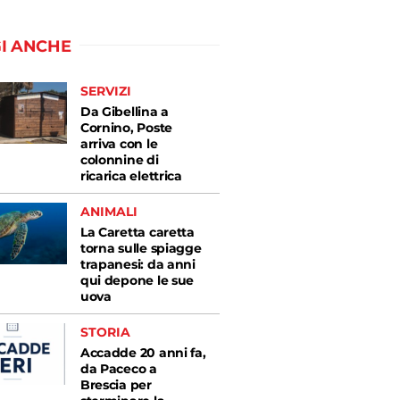
I ANCHE
SERVIZI
Da Gibellina a
Cornino, Poste
arriva con le
colonnine di
ricarica elettrica
ANIMALI
La Caretta caretta
torna sulle spiagge
trapanesi: da anni
qui depone le sue
uova
STORIA
Accadde 20 anni fa,
da Paceco a
Brescia per