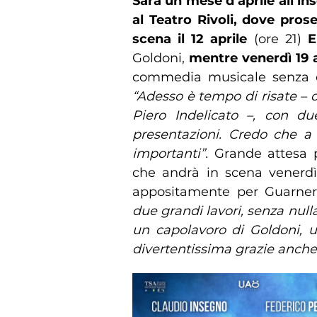
Sarà un mese d’aprile all’i
al Teatro Rivoli, dove pros
scena il 12 aprile
(ore 21)
E
Goldoni,
mentre venerdì 19 ap
commedia musicale senza ce
“Adesso è tempo di risate – ci
Piero Indelicato –, con d
presentazioni. Credo che a 
importanti”.
Grande attesa p
che andrà in scena venerdì, 
appositamente per Guarneri
due grandi lavori, senza nulla
un capolavoro di Goldoni,
divertentissima grazie anche 