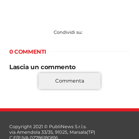
Condividi su:
0 COMMENTI
Lascia un commento
Commenta
*
Copyright 2021 © PubliNews S.r.l.s.
via Amendola 33/35, 91025, Marsala(TP)
C.F/P.IVA 02786180816