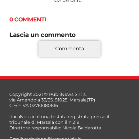
Condividi su:
0 COMMENTI
Lascia un commento
Commenta
*
Copyright 2021 © PubliNews S.r.l.s.
via Amendola 33/35, 91025, Marsala(TP)
C.F/P.IVA 02786180816
ItacaNotizie è una testata registrata presso il
tribunale di Marsala con il n.219
Direttore responsabile: Nicola Baldarotta
*