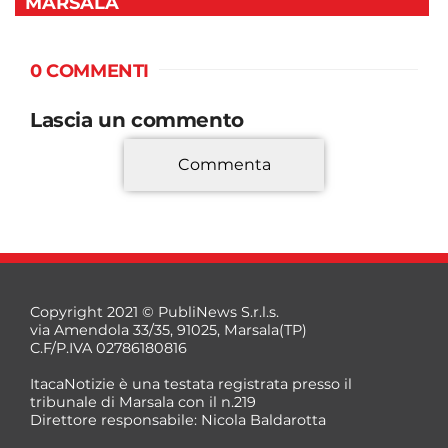
MARSALA
0 COMMENTI
Lascia un commento
Commenta
*
Copyright 2021 © PubliNews S.r.l.s.
via Amendola 33/35, 91025, Marsala(TP)
C.F/P.IVA 02786180816
ItacaNotizie è una testata registrata presso il
tribunale di Marsala con il n.219
Direttore responsabile: Nicola Baldarotta
*