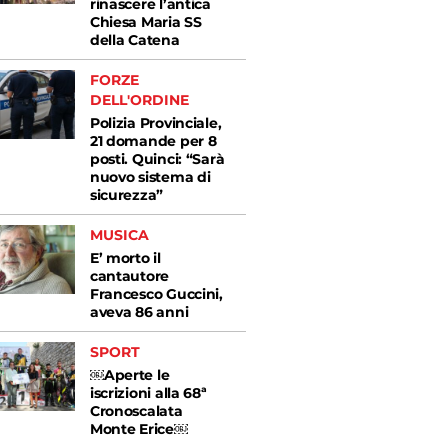
rinascere l’antica
Chiesa Maria SS
della Catena
FORZE
DELL'ORDINE
Polizia Provinciale,
21 domande per 8
posti. Quinci: “Sarà
nuovo sistema di
sicurezza”
MUSICA
E’ morto il
cantautore
Francesco Guccini,
aveva 86 anni
SPORT
￼Aperte le
iscrizioni alla 68ª
Cronoscalata
Monte Erice￼