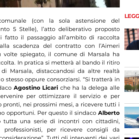
LEGG
comunale (con la sola astensione del
o 5 Stelle), l’atto deliberativo proposto
 fatto il passaggio all’ambito di raccolta
alla scadenza del contratto con l’Aimeri
 volte spiegato, il comune di Marsala ha
olta. In pratica si metterà al bando il ritiro
io di Marsala, distaccandosi da altre realtà
 stesso oppure consorziarsi. “Si tratterà in
ndaco
Agostino Licari
che ha la delega alle
tervenire per ottimizzare il servizio e per
pronti, nei prossimi mesi, a ricevere tutti i
no opportuni. Per questo il sindaco
Alberto
tutta una serie di incontri con cittadini,
 professionisti, per ricevere consigli da
siderazione”. Tutti gli interventi dei vari