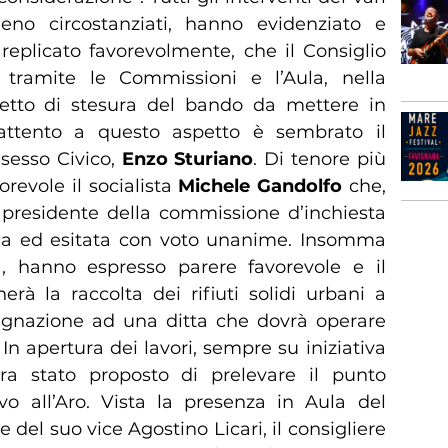
meno circostanziati, hanno evidenziato e
 replicato favorevolmente, che il Consiglio
tramite le Commissioni e l’Aula, nella
getto di stesura del bando da mettere in
 attento a questo aspetto è sembrato il
sesso Civico,
Enzo Sturiano
. Di tenore più
revole il socialista
Michele Gandolfo
che,
o presidente della commissione d’inchiesta
ula ed esitata con voto unanime. Insomma
i), hanno espresso parere favorevole e il
à la raccolta dei rifiuti solidi urbani a
ssegnazione ad una ditta che dovrà operare
 In apertura dei lavori, sempre su iniziativa
era stato proposto di prelevare il punto
ivo all’Aro. Vista la presenza in Aula del
 del suo vice Agostino Licari, il consigliere