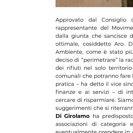
Approvato dal Consiglio 
rappresentante del Moviment
dalla giunta che sancisce di
ottimale, cosiddetto Aro. D
Ambiente, come è stato più
deciso di “perimetrare” la racc
dei rifiuti nel solo territor
comunali che potranno fare lo
pratica – ha detto il vice si
finanze e ai servizi – di in
cercare di risparmiare. Siamo 
suggerimenti che si riterran
Di Girolamo
ha predisposto 
associazioni di categoria e
eventualmente prendere in con