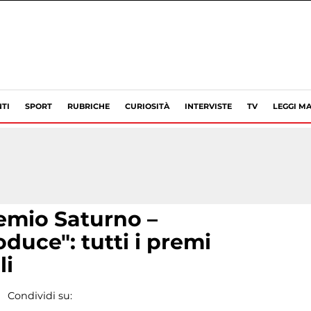
TI
SPORT
RUBRICHE
CURIOSITÀ
INTERVISTE
TV
LEGGI MA
remio Saturno –
duce": tutti i premi
li
Condividi su: