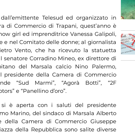
 dall’emittente Telesud ed organizzato in
ra di Commercio di Trapani, quest’anno è
how girl ed imprenditrice Vanessa Galipoli,
e e nel Comitato delle donne; al giornalista
etro Vento, che ha ricevuto la statuetta
al senatore Corradino Mineo, ex direttore di
pitano del Marsala calcio Nino Palermo,
l presidente della Camera di Commercio
ende “Sud Marmi”, “Agorà Botti”, “2F
tors” e “Panellino d’oro”.
si è aperta con i saluti del presidente
imo Marino, del sindaco di Marsala Alberto
te della Camera di Commercio Giuseppe
piazza della Repubblica sono salite diverse