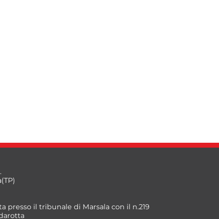
.
a(TP)
a presso il tribunale di Marsala con il n.219
darotta