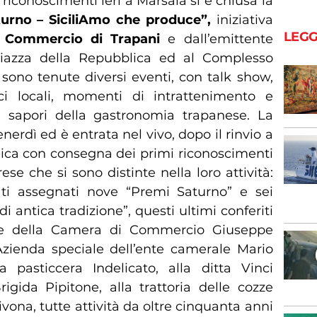
riconoscimenti ieri a Marsala si è chiusa la
urno – SiciliAmo che produce”,
iniziativa
LEGG
Commercio di Trapani
e dall’emittente
iazza della Repubblica ed al Complesso
ono tenute diversi eventi, con talk show,
ici locali, momenti di intrattenimento e
i sapori della gastronomia trapanese. La
nerdì ed è entrata nel vivo, dopo il rinvio a
ca con consegna dei primi riconoscimenti
se che si sono distinte nella loro attività:
ti assegnati nove “Premi Saturno” e sei
i antica tradizione”, questi ultimi conferiti
te della Camera di Commercio Giuseppe
Azienda speciale dell’ente camerale Mario
a pasticcera Indelicato, alla ditta Vinci
igida Pipitone, alla trattoria delle cozze
ivona, tutte attività da oltre cinquanta anni