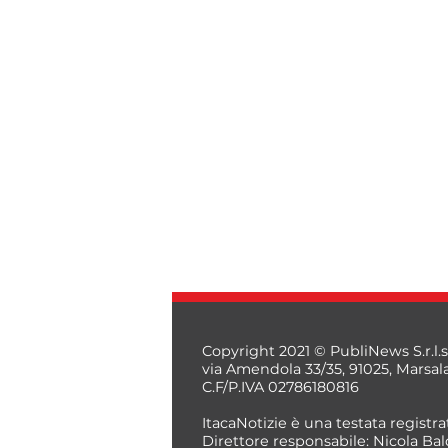
Copyright 2021 © PubliNews S.r.l.s
via Amendola 33/35, 91025, Marsal
C.F/P.IVA 02786180816
ItacaNotizie è una testata registrat
Direttore responsabile: Nicola Bal