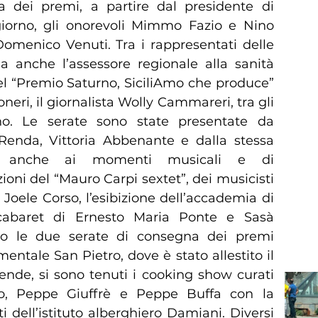
a dei premi, a partire dal presidente di
iorno, gli onorevoli Mimmo Fazio e Nino
Domenico Venuti. Tra i rappresentati delle
la anche l’assessore regionale alla sanità
el “Premio Saturno, SiciliAmo che produce”
neri, il giornalista Wolly Cammareri, tra gli
no. Le serate sono state presentate da
 Renda, Vittoria Abbenante e dalla stessa
io anche ai momenti musicali e di
zioni del “Mauro Carpi sextet”, dei musicisti
Joele Corso, l’esibizione dell’accademia di
cabaret di Ernesto Maria Ponte e Sasà
o le due serate di consegna dei premi
tale San Pietro, dove è stato allestito il
iende, si sono tenuti i cooking show curati
o, Peppe Giuffrè e Peppe Buffa con la
 dell’istituto alberghiero Damiani. Diversi