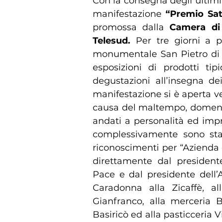
Con la consegna degli ultimi 
manifestazione
“Premio Sat
promossa dalla
Camera di 
Telesud.
Per tre giorni a p
monumentale San Pietro di s
esposizioni di prodotti tip
degustazioni all’insegna de
manifestazione si è aperta ve
causa del maltempo, domeni
andati a personalità ed impre
complessivamente sono sta
riconoscimenti per “Azienda d
direttamente dal presiden
Pace e dal presidente dell’
Caradonna alla Zicaffè, all
Gianfranco, alla merceria Br
Basiricò ed alla pasticceria V