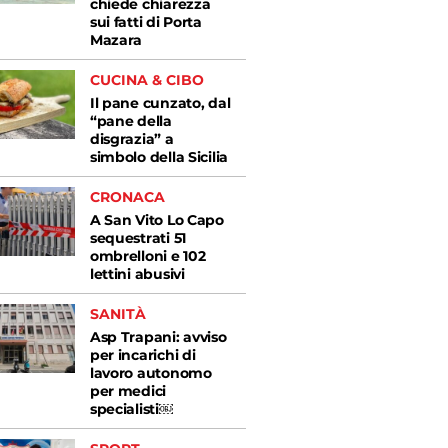
chiede chiarezza
sui fatti di Porta
Mazara
CUCINA & CIBO
Il pane cunzato, dal
“pane della
disgrazia” a
simbolo della Sicilia
CRONACA
A San Vito Lo Capo
sequestrati 51
ombrelloni e 102
lettini abusivi
SANITÀ
Asp Trapani: avviso
per incarichi di
lavoro autonomo
per medici
specialisti￼