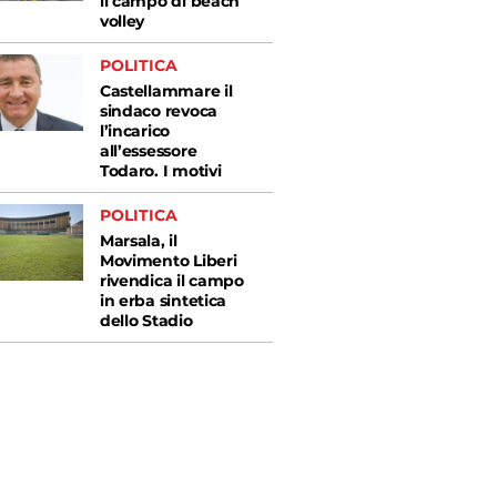
il campo di beach
volley
POLITICA
Castellammare il
sindaco revoca
l’incarico
all’essessore
Todaro. I motivi
POLITICA
Marsala, il
Movimento Liberi
rivendica il campo
in erba sintetica
dello Stadio