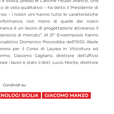
i è svolta, presso le Cantine Feudo Arancio, una
 di vista qualitativo – ha detto il Presidente di
zo – i nostri vini hanno tutte le caratteristiche
erformance, non meno di quelle dei nostri
manca è un lavoro di progettazione attraverso il
pproccio al mercato”. Al 21° Enosimposio hanno
scoalstico Domenico Pocorobba dell’ISISS Abele
rona per il Corso di Laurea in Viticoltura ed
ermo, Giacomo Gagliano, direttore dell’ufficio
are i lavori è stato il dott. Lucio Monte, direttore
Condividi su:
NOLOGI SICILIA
GIACOMO MANZO