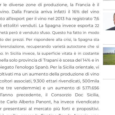
 le diverse zone di produzione, la Francia è il
no. Dalla Francia arriva infatti il 16% del vino
 all’export per il vino nel 2013 ha registrato 7,6
 di ettolitri venduti. La Spagna invece esporta
22
 la metà però è venduto sfuso. Questo ha fatto in modo
 dei prezzi. Per rispondere alla crisi, la Spagna sta
ferenziazione, recuperando varietà autoctone che si
 In Sicilia invece, la superficie vitata è in costante
nella solo provincia di Trapani è scesa del 14% e in
egato l’enologo Spanò. Per la Sicilia orientale, vi
coltivati ma un aumento della produzione di vino
tori associati, 9.300 ettari rivendicati, 500mila
time tre vendemmie) e un aumento di 5.171.656
ll’anno precedente, il Consorzio Doc Sicilia,
te Carlo Alberto Panont, ha invece rivendicato
 presentarsi al mercato più forti e propositivi.