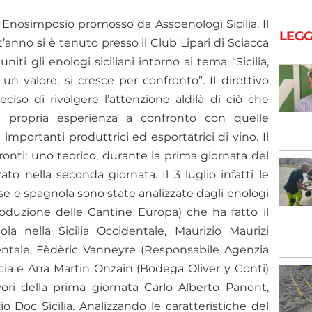
° Enosimposio promosso da Assoenologi Sicilia. Il
LEGG
anno si è tenuto presso il Club Lipari di Sciacca
iuniti gli enologi siciliani intorno al tema “Sicilia,
un valore, si cresce per confronto”. Il direttivo
deciso di rivolgere l’attenzione aldilà di ciò che
a propria esperienza a confronto con quelle
importanti produttrici ed esportatrici di vino. Il
ronti: uno teorico, durante la prima giornata del
to nella seconda giornata. Il 3 luglio infatti le
ncese e spagnola sono state analizzate dagli enologi
oduzione delle Cantine Europa) che ha fatto il
cola nella Sicilia Occidentale, Maurizio Maurizi
Orientale, Fèdèric Vanneyre (Responsabile Agenzia
ncia e Ana Martin Onzain (Bodega Oliver y Conti)
ori della prima giornata Carlo Alberto Panont,
 Doc Sicilia. Analizzando le caratteristiche del