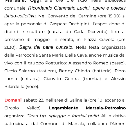
Marsala.
Oggi
, alle ore ore 17.30 nella Biblioteca
comunale,
Ricordando Gianmario Lucini  opere e poiesis
ibrido-collettiva
. Nel Convento del Carmine (ore 19.00) si
apre la personale di Gaspare Occhipinti: l’esposizione di
dipinti e sculture (curata da Carla Ricevuto) fino al
prossimo 31 maggio. In serata, in Piazza Ciavolo (ore
21.30),
Sagra del pane cunzato
. Nella festa organizzata
dalla Parrocchia Santa Maria Della Cava, anche musica dal
vivo con il gruppo Poeturico: Alessandro Romeo (basso),
Ciccio Salerno (tastiere), Benny Chiodo (batteria), Piero
Lamia (chitarra) Gianvito Genna (tromba) e Alessio
Bilardello (voce).
Domani
, sabato 23, nell’area di Salinella (ore 10, accanto al
Circolo Velico),
Legambiente Marsala-Petrosino
organizza
Clean-Up  spiagge e fondali puliti.
All’iniziativa
patrocinata dal Comune di Marsala, collabora l’Aimeri