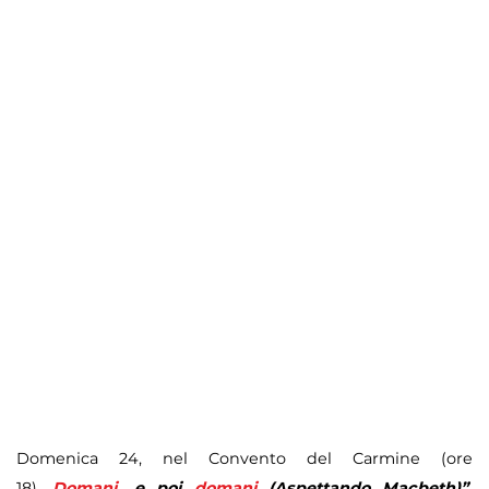
Domenica 24, nel Convento del Carmine (ore
18),
Domani
, e poi
domani
…(Aspettando Macbeth)”
,