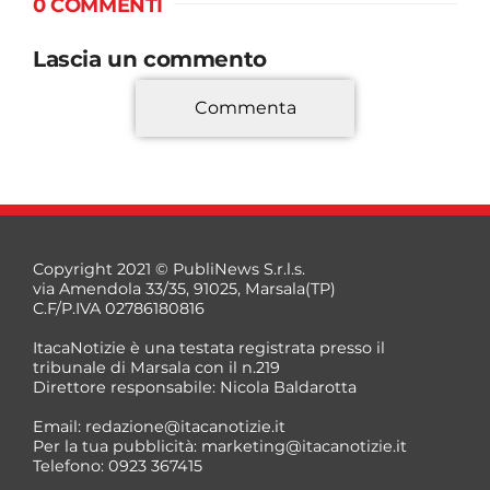
0 COMMENTI
Lascia un commento
Commenta
*
Copyright 2021 © PubliNews S.r.l.s.
via Amendola 33/35, 91025, Marsala(TP)
C.F/P.IVA 02786180816
ItacaNotizie è una testata registrata presso il
tribunale di Marsala con il n.219
Direttore responsabile: Nicola Baldarotta
*
Email:
redazione@itacanotizie.it
*
Per la tua pubblicità:
marketing@itacanotizie.it
Telefono: 0923 367415