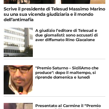
Scrive il presidente di Telesud Massimo Marino
su una sua vicenda giudiziaria e il mondo
dell’antimafia
A giudizio l’editore di Telesud e
due giornalisti: sono accusati di
aver diffamato Rino Giacalone
"Premio Saturno – SiciliAmo che
produce": dopo il maltempo, si
riprende domenica e lunedì
Presentato al Carmine il “Premio