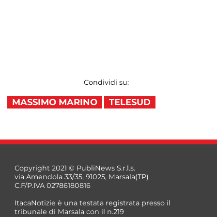
Condividi su:
MASSIMO MARINO
TELESUD
Copyright 2021 © PubliNews S.r.l.s.
via Amendola 33/35, 91025, Marsala(TP)
C.F/P.IVA 02786180816
ItacaNotizie è una testata registrata presso il
tribunale di Marsala con il n.219