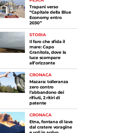
PESCA
Trapani verso
“Capitale della Blue
Economy entro
2030”
STORIA
Il faro che sfida il
mare: Capo
Granitola, dove la
luce scompare
all’orizzonte
CRONACA
Mazara: tolleranza
zero contro
l’abbandono dei
rifiuti, 2 ritiri di
patente
CRONACA
Etna, fontana di lava
dal cratere voragine
e voli in arrivo