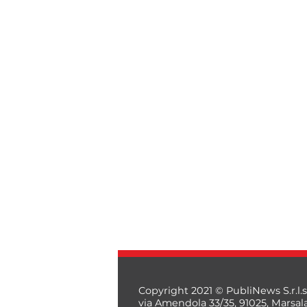
Copyright 2021 © PubliNews S.r.l.s
via Amendola 33/35, 91025, Marsal