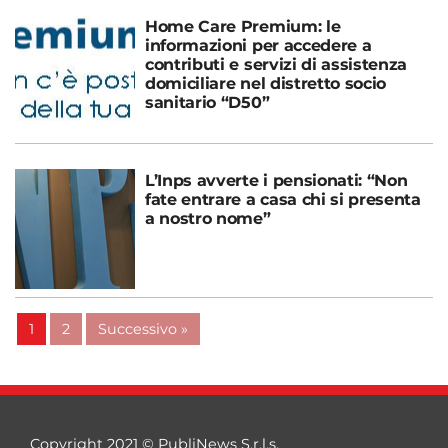
Home Care Premium: le
informazioni per accedere a
contributi e servizi di assistenza
domiciliare nel distretto socio
sanitario “D50”
L’Inps avverte i pensionati: “Non
fate entrare a casa chi si presenta
a nostro nome”
1
2
Successivo »
Copyright 2021 © PubliNews S.r.l.s.