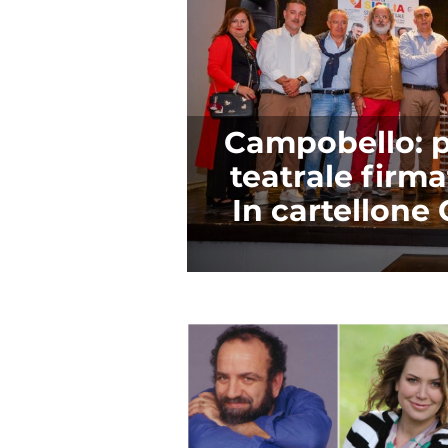
Campobello: p
teatrale firm
In cartellone