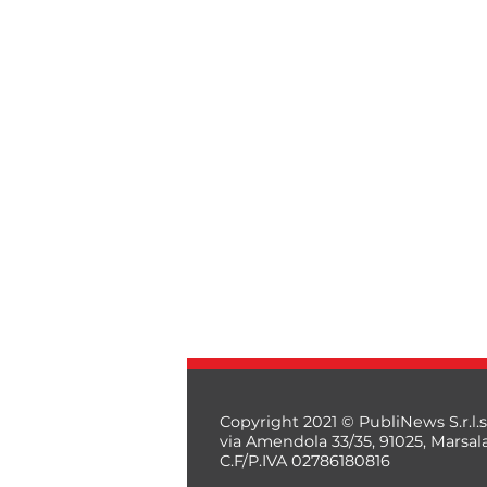
Copyright 2021 © PubliNews S.r.l.s
via Amendola 33/35, 91025, Marsal
C.F/P.IVA 02786180816