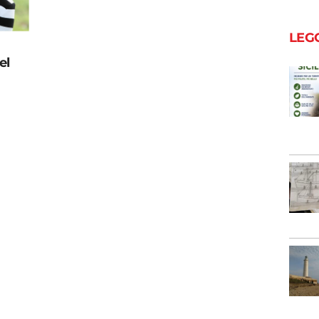
LEG
el