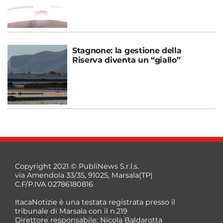
Stagnone: la gestione della
Riserva diventa un “giallo”
Copyright 2021 © PubliNews S.r.l.s.
via Amendola 33/35, 91025, Marsala(TP)
C.F/P.IVA 02786180816
ItacaNotizie è una testata registrata presso il
tribunale di Marsala con il n.219
Direttore responsabile: Nicola Baldarotta