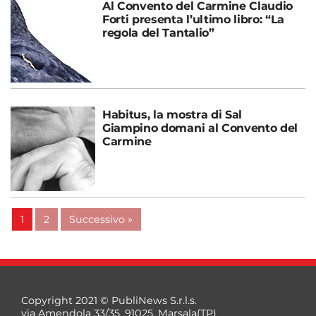
Al Convento del Carmine Claudio
Forti presenta l’ultimo libro: “La
regola del Tantalio”
Habitus, la mostra di Sal
Giampino domani al Convento del
Carmine
1
2
Successivo »
Copyright 2021 © PubliNews S.r.l.s.
via Amendola 33/35, 91025, Marsala(TP)