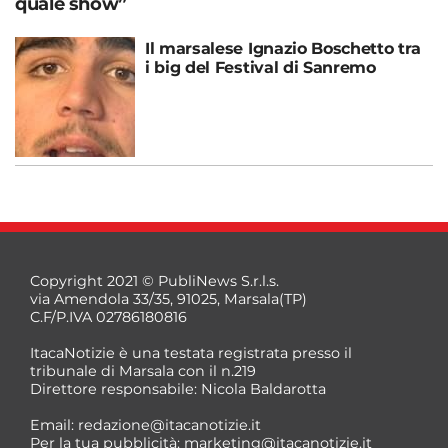
quale show”
Il marsalese Ignazio Boschetto tra
i big del Festival di Sanremo
Copyright 2021 © PubliNews S.r.l.s.
via Amendola 33/35, 91025, Marsala(TP)
C.F/P.IVA 02786180816
ItacaNotizie è una testata registrata presso il
tribunale di Marsala con il n.219
Direttore responsabile: Nicola Baldarotta
Email:
redazione@itacanotizie.it
Per la tua pubblicità:
marketing@itacanotizie.it