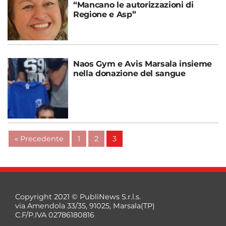
“Mancano le autorizzazioni di
Regione e Asp”
Naos Gym e Avis Marsala insieme
nella donazione del sangue
« Precedente
1
2
3
Copyright 2021 © PubliNews S.r.l.s.
via Amendola 33/35, 91025, Marsala(TP)
C.F/P.IVA 02786180816