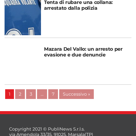
Tenta di rubare una collana:
arrestato dalla polizia
Mazara Del Vallo: un arresto per
evasione e due denuncie
1
2
3
…
7
Successivo »
Copyright 2021 © PubliNews S.r.l.s.
via Amendola 33/35, 91025, Marsala(TP)