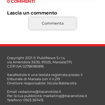
0 COMMENTI
Lascia un commento
Commenta
*
Copyright 2021 © PubliNews S.r.l.s.
via Amendola 33/35, 91025, Marsala(TP)
C.F/P.IVA 02786180816
ItacaNotizie è una testata registrata presso il
tribunale di Marsala con il n.219
Direttore responsabile: Nicola Baldarotta
*
Email:
redazione@itacanotizie.it
*
Per la tua pubblicità:
marketing@itacanotizie.it
Telefono: 0923 367415