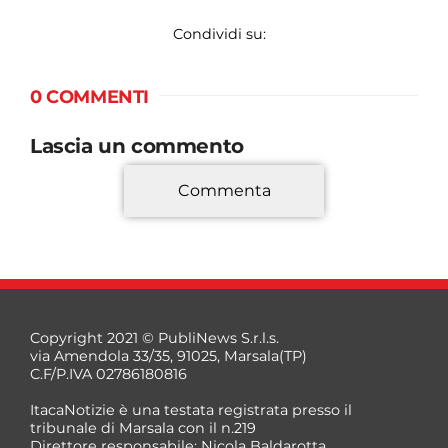
Condividi su:
0 COMMENTI
Lascia un commento
Commenta
*
Copyright 2021 © PubliNews S.r.l.s.
via Amendola 33/35, 91025, Marsala(TP)
C.F/P.IVA 02786180816
ItacaNotizie è una testata registrata presso il
tribunale di Marsala con il n.219
Direttore responsabile: Nicola Baldarotta