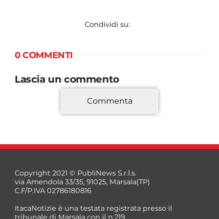
Condividi su:
0 COMMENTI
Lascia un commento
Commenta
*
Copyright 2021 © PubliNews S.r.l.s.
via Amendola 33/35, 91025, Marsala(TP)
C.F/P.IVA 02786180816
ItacaNotizie è una testata registrata presso il
tribunale di Marsala con il n.219