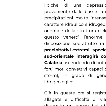
libiche, di una depressi
proveniente dalle basse lat
precipitazioni molto intense
carattere idraulico e idrogeo
orientale della struttura ci
questo venerdì l’enorme 
disposizione, soprattutto fra 
precipitativi estremi, spec
sud-orientale interagirà con
Calabria
ascendendo di botto
forti moti convettivi capaci
storm), in grado di gener
idrogeologico.
Già in queste ore si regi
allagate e difficoltà di vi
diramato un nuovo bollett