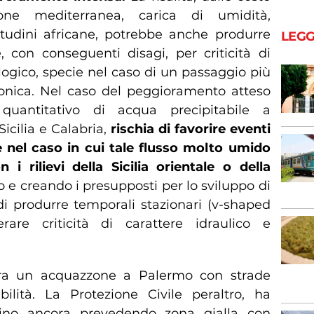
one mediterranea, carica di umidità,
itudini africane, potrebbe anche produrre
LEGG
, con conseguenti disagi, per criticità di
logico, specie nel caso di un passaggio più
clonica. Nel caso del peggioramento atteso
quantitativo di acqua precipitabile a
Sicilia e Calabria,
rischia di favorire eventi
ie nel caso in cui tale flusso molto umido
 i rilievi della Sicilia orientale o della
 e creando i presupposti per lo sviluppo di
 di produrre temporali stazionari (v-shaped
are criticità di carattere idraulico e
stra un acquazzone a Palermo con strade
abilità. La Protezione Civile peraltro, ha
ino ancora prevedendo zona gialla con