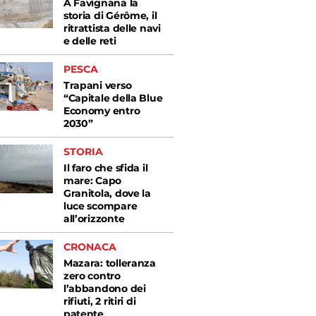
A Favignana la
storia di Gérôme, il
ritrattista delle navi
e delle reti
PESCA
Trapani verso
“Capitale della Blue
Economy entro
2030”
STORIA
Il faro che sfida il
mare: Capo
Granitola, dove la
luce scompare
all’orizzonte
CRONACA
Mazara: tolleranza
zero contro
l’abbandono dei
rifiuti, 2 ritiri di
patente