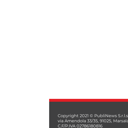
Copyright 2021 © PubliNews S.r.l.s
via Amendola 33/35, 91025, Marsal
C.F/P.IVA 02786180816