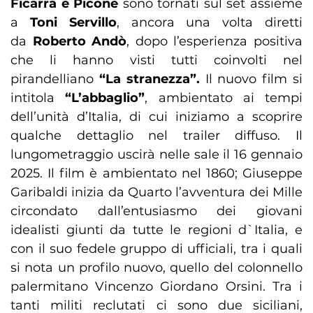
Ficarra e Picone
sono tornati sul set assieme
a
Toni Servillo
, ancora una volta diretti
da
Roberto Andò
, dopo l’esperienza positiva
che li hanno visti tutti coinvolti nel
pirandelliano
“La stranezza”.
Il nuovo film si
intitola
“L’abbaglio”
,
ambientato ai tempi
dell’unità d’Italia, di cui iniziamo a scoprire
qualche dettaglio nel trailer diffuso. Il
lungometraggio uscirà nelle sale il 16 gennaio
2025. Il film è ambientato nel 1860; Giuseppe
Garibaldi inizia da Quarto l’avventura dei Mille
circondato dall’entusiasmo dei giovani
idealisti giunti da tutte le regioni d`Italia, e
con il suo fedele gruppo di ufficiali, tra i quali
si nota un profilo nuovo, quello del colonnello
palermitano Vincenzo Giordano Orsini. Tra i
tanti militi reclutati ci sono due siciliani,