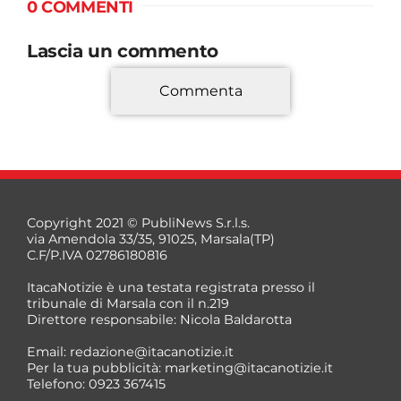
0 COMMENTI
Lascia un commento
Commenta
*
Copyright 2021 © PubliNews S.r.l.s.
via Amendola 33/35, 91025, Marsala(TP)
C.F/P.IVA 02786180816
ItacaNotizie è una testata registrata presso il
tribunale di Marsala con il n.219
Direttore responsabile: Nicola Baldarotta
*
Email:
redazione@itacanotizie.it
*
Per la tua pubblicità:
marketing@itacanotizie.it
Telefono: 0923 367415