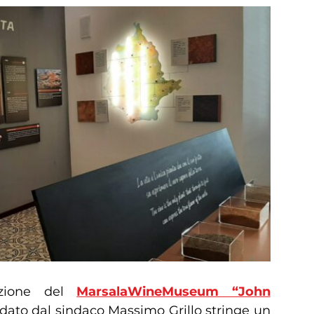
azione del
MarsalaWineMuseum “John
dato dal sindaco Massimo Grillo stringe un