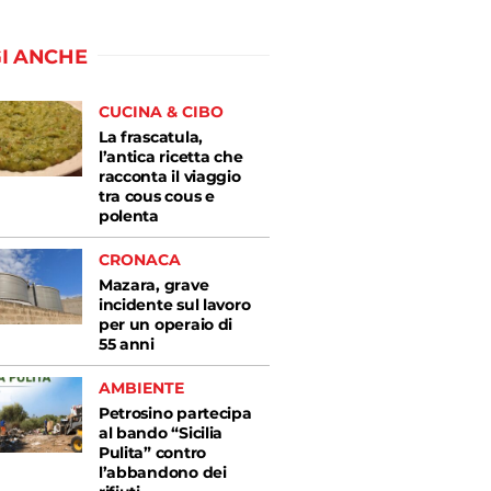
I ANCHE
CUCINA & CIBO
La frascatula,
l’antica ricetta che
racconta il viaggio
tra cous cous e
polenta
CRONACA
Mazara, grave
incidente sul lavoro
per un operaio di
55 anni
AMBIENTE
Petrosino partecipa
al bando “Sicilia
Pulita” contro
l’abbandono dei