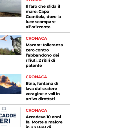
Il faro che sfida il
mare: Capo
Granitola, dove la
luce scompare
all’orizzonte
CRONACA
Mazara: tolleranza
zero contro
l’abbandono dei
rifiuti, 2 ritiri di
patente
CRONACA
Etna, fontana di
lava dal cratere
voragine e voli in
arrivo dirottati
CRONACA
Accadeva 10 anni
fa. Morte e malore
in un B&B di