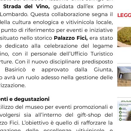
e Strada del Vino,
guidata dall’ex primo
e Lombardo. Questa collaborazione segna il
LEGG
la cultura enologica e vitivinicola locale,
unto di riferimento per eventi e iniziative
 situato nello storico
Palazzo Fici,
era stato
 dedicato alla celebrazione del legame
no, con il personale dell’Ufficio Turistico
ture. Con il nuovo disciplinare predisposto
a Basiricò e approvato dalla Giunta,
o avrà un ruolo adesso nella gestione delle
rizzazione.
nti e degustazioni
tilizzo del museo per eventi promozionali e
olgersi sia all’interno del gift-shop del
o Fici. L’obiettivo è quello di rafforzare la
azione delle eccellenze vitivinicole e