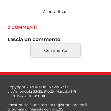
Condividi su:
0 COMMENTI
Lascia un commento
Commenta
*
Copyright 2021 © PubliNews S.r.l.s.
via Amendola 33/35, 91025, Marsala(TP)
C.F/P.IVA 02786180816
ItacaNotizie è una testata registrata presso il
tribunale di Marsala con il n.219