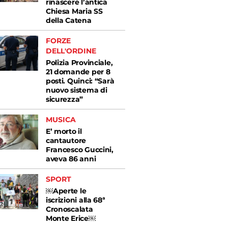
rinascere l’antica
Chiesa Maria SS
della Catena
FORZE
DELL'ORDINE
Polizia Provinciale,
21 domande per 8
posti. Quinci: “Sarà
nuovo sistema di
sicurezza”
MUSICA
E’ morto il
cantautore
Francesco Guccini,
aveva 86 anni
SPORT
￼Aperte le
iscrizioni alla 68ª
Cronoscalata
Monte Erice￼