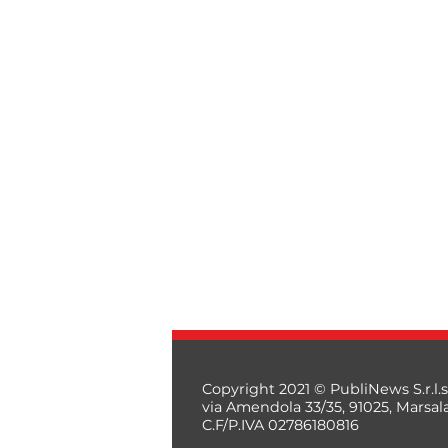
Copyright 2021 © PubliNews S.r.l.s
via Amendola 33/35, 91025, Marsal
C.F/P.IVA 02786180816