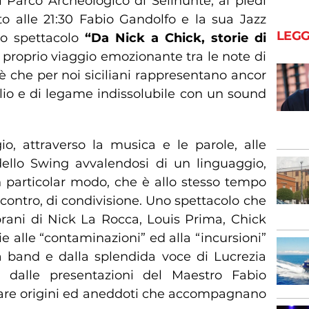
l Parco Archeologico di Selinunte, ai piedi
to alle 21:30 Fabio Gandolfo e la sua Jazz
LEGG
lo spettacolo
“Da Nick a Chick, storie di
 proprio viaggio emozionante tra le note di
è che per noi siciliani rappresentano ancor
io e di legame indissolubile con un sound
, attraverso la musica e le parole, alle
 dello Swing avvalendosi di un linguaggio,
n particolar modo, che è allo stesso tempo
ncontro, di condivisione. Uno spettacolo che
brani di Nick La Rocca, Louis Prima, Chick
ie alle “contaminazioni” ed alla “incursioni”
 band e dalla splendida voce di Lucrezia
to dalle presentazioni del Maestro Fabio
zare origini ed aneddoti che accompagnano