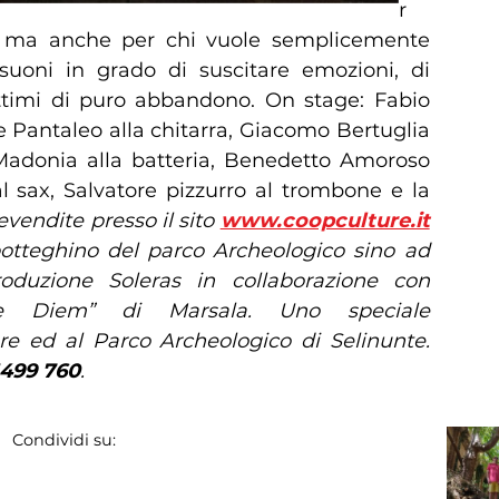
r
g ma anche per chi vuole semplicemente
suoni in grado di suscitare emozioni, di
 attimi di puro abbandono. On stage: Fabio
e Pantaleo alla chitarra, Giacomo Bertuglia
Madonia alla batteria, Benedetto Amoroso
l sax, Salvatore pizzurro al trombone e la
evendite presso il sito
www.coopculture.it
 botteghino del parco Archeologico sino ad
oduzione Soleras in collaborazione con
arpe Diem” di Marsala. Uno speciale
e ed al Parco Archeologico di Selinunte.
3499 760
.
Condividi su: