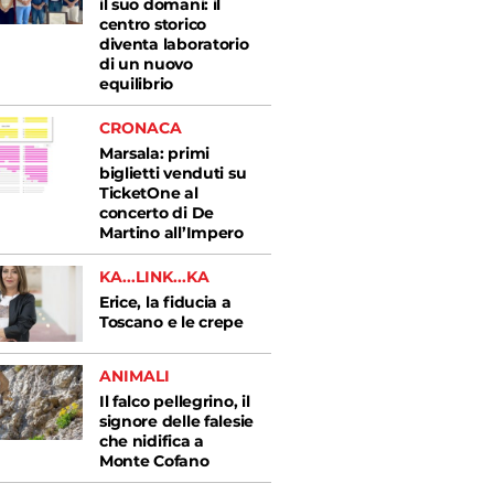
il suo domani: il
centro storico
diventa laboratorio
di un nuovo
equilibrio
CRONACA
Marsala: primi
biglietti venduti su
TicketOne al
concerto di De
Martino all’Impero
KA...LINK...KA
Erice, la fiducia a
Toscano e le crepe
ANIMALI
Il falco pellegrino, il
signore delle falesie
che nidifica a
Monte Cofano