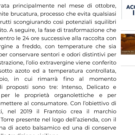
erata principalmente nel mese di ottobre,
te brucatura, processo che evita qualsiasi
utti scongiurando così potenziali squilibri
ito. A seguire, la fase di trasformazione che
ntro le 24 ore successive alla raccolta con
avergine a freddo, con temperature che sia
per conservare sentori e odori distintivi per
strazione, l’olio extravergine viene conferito
, sotto azoto ed a temperatura controllata,
ntoio, in cui rimarrà fino al momento
oli proposti sono tre: Intenso, Delicato e
per le proprietà organolettiche e per
smettere al consumatore. Con l’obiettivo di
ti, nel 2019 il Frantoio crea il marchio
orre presente nel logo dell’azienda, con il
una di aceto balsamico ed una di conserve