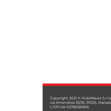
Copyright 2021 © PubliNews S.r.l.s
via Amendola 33/35, 91025, Marsal
C.F/P.IVA 02786180816