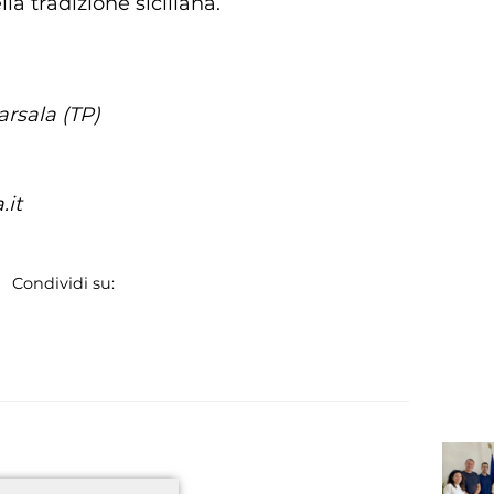
lla tradizione siciliana.
rsala (TP)
.it
Condividi su:
*