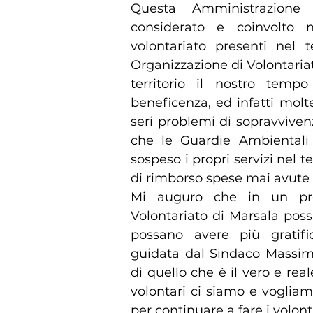
Questa Amministrazio
considerato e coinvolto ne
volontariato presenti nel 
Organizzazione di Volontaria
territorio il nostro temp
beneficenza, ed infatti mol
seri problemi di sopravviven
che le Guardie Ambiental
sospeso i propri servizi nel 
di rimborso spese mai avut
Mi auguro che in un pros
Volontariato di Marsala possa
possano avere più gratif
guidata dal Sindaco Massimo
di quello che è il vero e re
volontari ci siamo e vogliam
per continuare a fare i volont