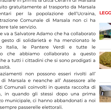
aziare in primis la ditta Cerami di Marsala
ito gratuitamente al trasporto da Marsala
LEGG
ntari per la popolazione dell’Ucraina,
strazione Comunale di Marsala non ci ha
re tale servizio.
re va a Salvatore Adamo che ha collaborato
gesto di solidarietà e ha menzionato le
o Italia, le Pantere Verdi e tutte le
iato che abbiamo collaborato a questo
e a tutti i cittadini che si sono prodigati a
sità.
aziamenti non possono esseri rivolti all’
i Marsala e neanche all’ Assessore alle
nti Comunali coinvolti in questa raccolta di
tà, in quando gli stessi dopo una prima
zzo municipale, ci hanno abbandonati a noi
sempre passerelle elettorali.