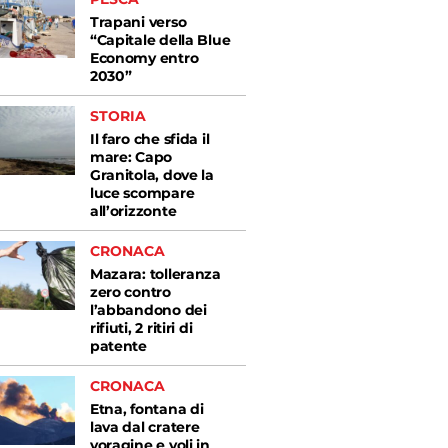
Trapani verso
“Capitale della Blue
Economy entro
2030”
STORIA
Il faro che sfida il
mare: Capo
Granitola, dove la
luce scompare
all’orizzonte
CRONACA
Mazara: tolleranza
zero contro
l’abbandono dei
rifiuti, 2 ritiri di
patente
CRONACA
Etna, fontana di
lava dal cratere
voragine e voli in