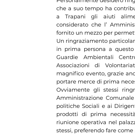
Personalmente desidero ringr
che a suo tempo ha contribu
a Trapani gli aiuti alime
considerato che l’ Ammini
fornito un mezzo per permette
Un ringraziamento particola
in prima persona a questo 
Guardie Ambientali Centr
Associazioni di Volontar
magnifico evento, grazie anch
portare merce di prima neces
Ovviamente gli stessi ringr
Amministrazione Comunale d
politiche Sociali e ai Dirige
prodotti di prima necessi
riunione operativa nel pala
stessi, preferendo fare come 