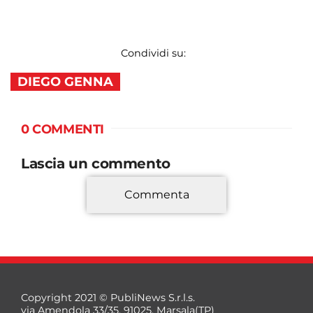
Condividi su:
DIEGO GENNA
0 COMMENTI
Lascia un commento
Commenta
*
Copyright 2021 © PubliNews S.r.l.s.
via Amendola 33/35, 91025, Marsala(TP)