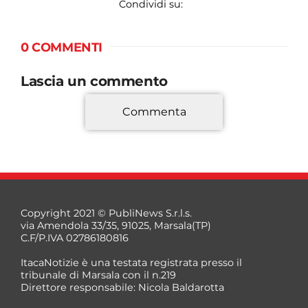
Condividi su:
0 COMMENTI
Lascia un commento
Commenta
*
Copyright 2021 © PubliNews S.r.l.s.
via Amendola 33/35, 91025, Marsala(TP)
C.F/P.IVA 02786180816
ItacaNotizie è una testata registrata presso il
tribunale di Marsala con il n.219
Direttore responsabile: Nicola Baldarotta
*