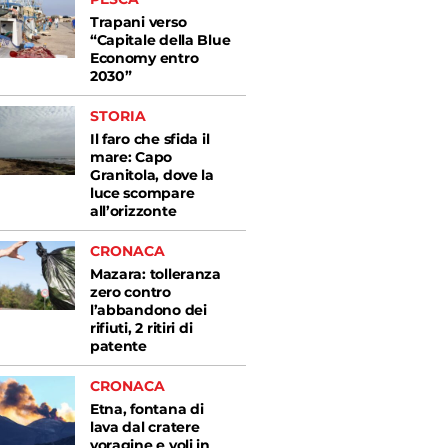
Trapani verso
“Capitale della Blue
Economy entro
2030”
STORIA
Il faro che sfida il
mare: Capo
Granitola, dove la
luce scompare
all’orizzonte
CRONACA
Mazara: tolleranza
zero contro
l’abbandono dei
rifiuti, 2 ritiri di
patente
CRONACA
Etna, fontana di
lava dal cratere
voragine e voli in