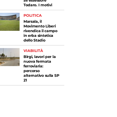
all’essessore
Todaro. I motivi
POLITICA
Marsala, il
Movimento Liberi
rivendica il campo
in erba sintetica
dello Stadio
VIABILITÀ
Birgi, lavori per la
nuova fermata
ferroviaria:
percorso
alternativo sulla SP
21