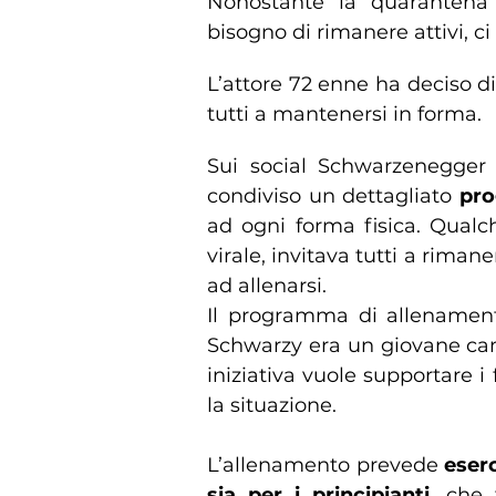
Nonostante la quarantena f
bisogno di rimanere attivi, c
L’attore 72 enne ha deciso di
tutti a mantenersi in forma.
Sui social Schwarzenegger 
condiviso un dettagliato
pro
ad ogni forma fisica. Qualc
virale, invitava tutti a riman
ad allenarsi.
Il programma di allenamen
Schwarzy era un giovane cam
iniziativa vuole supportare i 
la situazione.
L’allenamento prevede
eserc
sia per i principianti
, che 