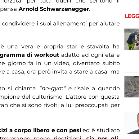
orzata, per tutti quelli che sentono il
i pensa
Arnold Schwarzenegger
.
LEGG
 condividere i suoi allenamenti per aiutare
è una vera e propria star e stavolta ha
gramma di workout
adatto ad ogni età e
he giorno fa in un video, diventato subito
ere a casa, ora però invita a stare a casa, ma
to si chiama
“no-gym” e
risale a quando
pione del culturismo. L’attore con questa
fan che si sono rivolti a lui preoccupati per
izi a corpo libero e con pesi
ed è studiato
troveranno meno ripetizioni,
sia per gli