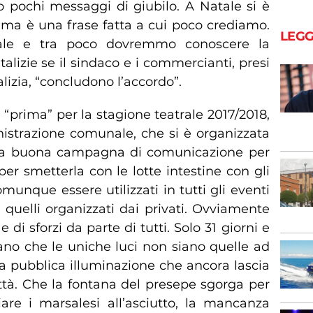
pochi messaggi di giubilo. A Natale si è
 ma è una frase fatta a cui poco crediamo.
LEGG
ale e tra poco dovremmo conoscere la
talizie se il sindaco e i commercianti, presi
alizia, “concludono l’accordo”.
“prima” per la stagione teatrale 2017/2018,
istrazione comunale, che si è organizzata
 una buona campagna di comunicazione per
 per smetterla con le lotte intestine con gli
munque essere utilizzati in tutti gli eventi
n quelli organizzati dai privati. Ovviamente
 di sforzi da parte di tutti. Solo 31 giorni e
erano che le uniche luci non siano quelle ad
a pubblica illuminazione che ancora lascia
ittà. Che la fontana del presepe sgorga per
ciare i marsalesi all’asciutto, la mancanza