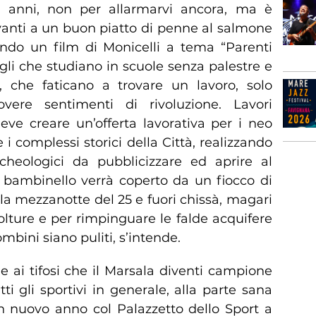
i anni, non per allarmarvi ancora, ma è
anti a un buon piatto di penne al salmone
ndo un film di Monicelli a tema “Parenti
figli che studiano in scuole senza palestre e
, che faticano a trovare un lavoro, solo
ere sentimenti di rivoluzione. Lavori
deve creare un’offerta lavorativa per i neo
e i complessi storici della Città, realizzando
archeologici da pubblicizzare ed aprire al
 bambinello verrà coperto da un fiocco di
la mezzanotte del 25 e fuori chissà, magari
olture e per rimpinguare le falde acquifere
bini siano puliti, s’intende.
 ai tifosi che il Marsala diventi campione
tti gli sportivi in generale, alla parte sana
un nuovo anno col Palazzetto dello Sport a