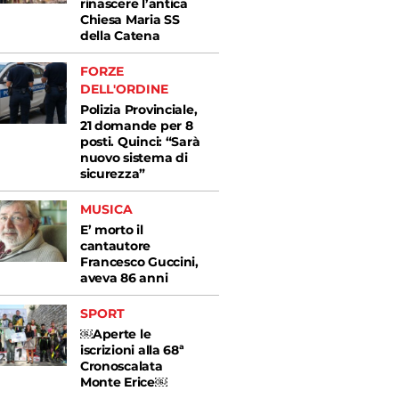
rinascere l’antica
Chiesa Maria SS
della Catena
FORZE
DELL'ORDINE
Polizia Provinciale,
21 domande per 8
posti. Quinci: “Sarà
nuovo sistema di
sicurezza”
MUSICA
E’ morto il
cantautore
Francesco Guccini,
aveva 86 anni
SPORT
￼Aperte le
iscrizioni alla 68ª
Cronoscalata
Monte Erice￼