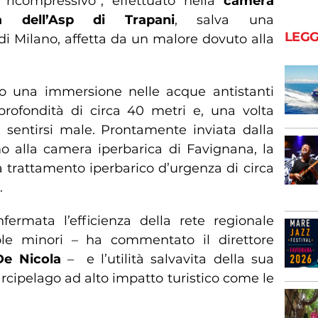
 ricompressivo”, effettuato nella
camera
a dell’Asp di Trapani
, salva una
LEGG
di Milano, affetta da un malore dovuto alla
to una immersione nelle acque antistanti
profondità di circa 40 metri e, una volta
sentirsi male. Prontamente inviata dalla
 alla camera iperbarica di Favignana, la
a trattamento iperbarico d’urgenza di circa
.
ermata l’efficienza della rete regionale
isole minori – ha commentato il direttore
De Nicola
– e l’utilità salvavita della sua
 arcipelago ad alto impatto turistico come le