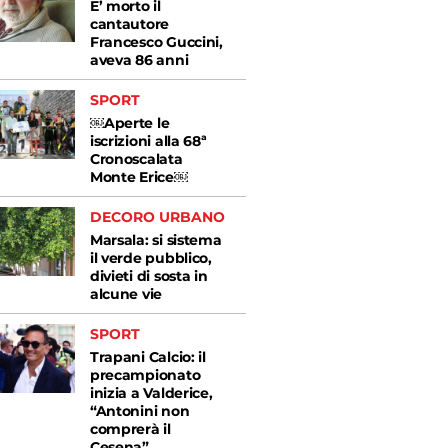
E’ morto il
cantautore
Francesco Guccini,
aveva 86 anni
SPORT
￼Aperte le
iscrizioni alla 68ª
Cronoscalata
Monte Erice￼
DECORO URBANO
Marsala: si sistema
il verde pubblico,
divieti di sosta in
alcune vie
SPORT
Trapani Calcio: il
precampionato
inizia a Valderice,
“Antonini non
comprerà il
Cesena”