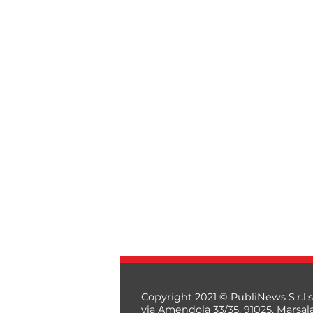
Copyright 2021 © PubliNews S.r.l.s
via Amendola 33/35, 91025, Marsal