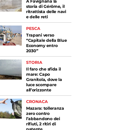
A Favignana la
storia di Gérôme, il
ritrattista delle navi
e delle reti
PESCA
Trapani verso
“Capitale della Blue
Economy entro
2030”
STORIA
Il faro che sfida il
mare: Capo
Granitola, dove la
luce scompare
all’orizzonte
CRONACA
Mazara: tolleranza
zero contro
l’abbandono dei
rifiuti, 2 ritiri di
patente