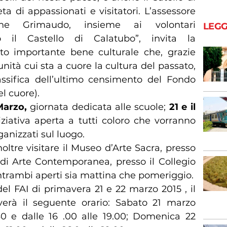
 di appassionati e visitatori. L’assessore
ene Grimaudo, insieme ai volontari
LEGG
mo il Castello di Calatubo”, invita la
sto importante bene culturale che, grazie
nità cui sta a cuore la cultura del passato,
lassifica dell’ultimo censimento del Fondo
l cuore).
Marzo,
giornata dedicata alle scuole;
21 e il
iziativa aperta a tutti coloro che vorranno
ganizzati sul luogo.
noltre visitare il Museo d’Arte Sacra, presso
di Arte Contemporanea, presso il Collegio
ntrambi aperti sia mattina che pomeriggio.
el FAI di primavera 21 e 22 marzo 2015 , il
erà il seguente orario: Sabato 21 marzo
.30 e dalle 16 .00 alle 19.00; Domenica 22