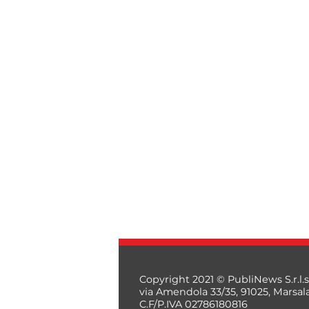
Copyright 2021 © PubliNews S.r.l.s
via Amendola 33/35, 91025, Marsal
C.F/P.IVA 02786180816