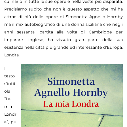
culinario in tutte le sue opere e nella veste pi
ù
disparata.
Precisiamo subito che non
è
questo aspetto che mi ha
attrae di pi
ù
delle opere di Simonetta Agnello Hornby
ma il mix autobiografico di una donna siciliana che negli
anni sessanta, partita alla volta di Cambridge per
imparare l
’
inglese, ha vissuto gran parte della sua
esistenza nella citt
à
pi
ù
grande ed interessante d
’
Europa,
Londra.
Il
testo
s
’
intit
ola
“
La
mia
Londr
a
”
,
pu