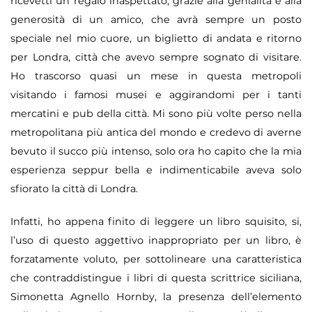
ricevetti un regalo inaspettato, grazie alla genialit
à
e alla
generosit
à
di un amico, che avr
à
sempre un posto
speciale nel mio cuore, un biglietto di andata e ritorno
per Londra, citt
à
che avevo sempre sognato di visitare.
Ho trascorso quasi un mese in questa metropoli
visitando i famosi musei e aggirandomi per i tanti
mercatini e pub della citt
à
. Mi sono pi
ù
volte perso nella
metropolitana pi
ù
antica del mondo e credevo di averne
bevuto il succo pi
ù
intenso, solo ora ho capito che la mia
esperienza seppur bella e indimenticabile aveva solo
sfiorato la citt
à
di Londra.
Infatti, ho appena finito di leggere un libro squisito, si,
l
’
uso di questo aggettivo inappropriato per un libro,
è
forzatamente voluto, per sottolineare una caratteristica
che contraddistingue i libri di questa scrittrice siciliana,
Simonetta Agnello Hornby, la presenza dell
’
elemento