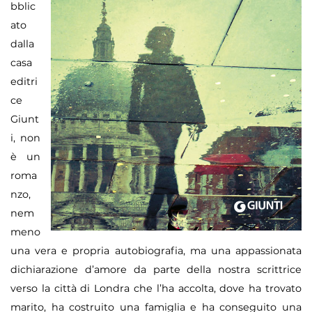
bblic
ato
dalla
casa
editri
ce
Giunt
i, non
è
un
roma
nzo,
nem
meno
una vera e propria autobiografia, ma una appassionata
dichiarazione d
’
amore da parte della nostra scrittrice
verso la citt
à
di Londra che l
’
ha accolta, dove ha trovato
marito, ha costruito una famiglia e ha conseguito una