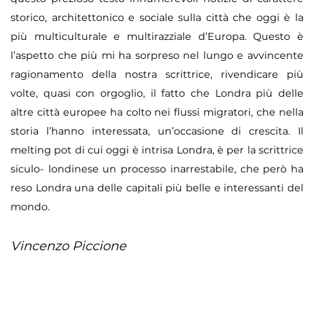
storico, architettonico e sociale sulla citt
à
che oggi
è
la
pi
ù
multiculturale e multirazziale d
’
Europa. Questo
è
l
’
aspetto che pi
ù
mi ha sorpreso nel lungo e avvincente
ragionamento della nostra scrittrice, rivendicare pi
ù
volte, quasi con orgoglio, il fatto che Londra pi
ù
delle
altre citt
à
europee ha colto nei flussi migratori, che nella
storia l
’
hanno interessata, un
’
occasione di crescita. Il
melting pot di cui oggi
è
intrisa Londra,
è
per la scrittrice
siculo- londinese un processo inarrestabile, che per
ò
ha
reso Londra una delle capitali pi
ù
belle e interessanti del
mondo.
Vincenzo Piccione